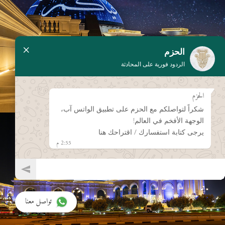
×
الحزم
الردود فورية على المحادثة
الحزم
شكراً لتواصلكم مع الحزم على تطبيق الواتس آب،
الوجهة الأفخم في العالم!
يرجى كتابة استفسارك / اقتراحك هنا
2:55 م
تواصل معنا