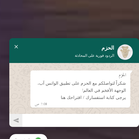
×
الحزم
الردود فورية على المحادثة
الحزم
شكراً لتواصلكم مع الحزم على تطبيق الواتس آب،
الوجهة الأفخم في العالم!
يرجى كتابة استفسارك / اقتراحك هنا
7:08 ص