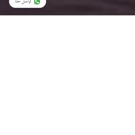
تواصل معنا
نبذة
مرحبًا بكم في الحزم مول،
الدوحة - قطر
اكتشفوا أفخم وأرقى وجهات التسوق في قطر؛ وجهة
خارجية مكيفة ومظللة، تم تصميمها لتوفر أقصى درجات
الراحة والأناقة. يعيد الحزم تعريف مفهوم الفخامة من خلال
هندسته المعمارية المصنوعة يدويًا من الرخام التوسكاني