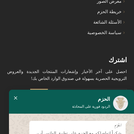
معرض الصور
خريطة الحزم
الأسئلة الشائعة
سياسة الخصوصية
اشترك
احصل على آخر الأخبار وإشعارات المنتجات الجديدة والعروض
الترويجية الحصرية بسهولة في صندوق الوارد الخاص بك!
×
الحزم
الردود فورية على المحادثة
الحزم
يرجى الضغط هنا لإبداء تقييمك
على جوجل
شكراً لتواصلكم مع الحزم على تطبيق الواتس آب،