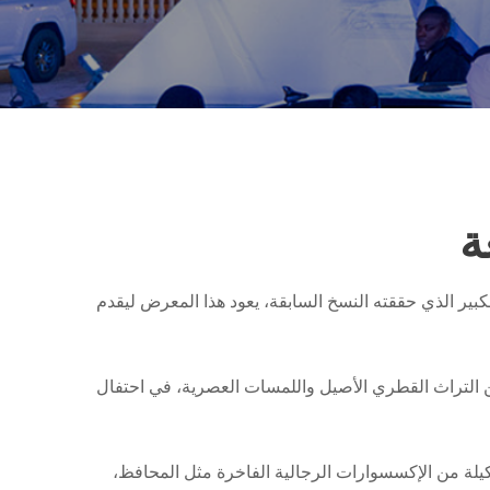
ة
معرض رزة، الذي سيُقام في غاليريا الحزم من 11 ديسمبر إلى 22 ديسمبر 2025. بعد النجاح الكبير الذي حققته النسخ السابقة، يعود هذا المعرض ليقدم
ن التراث القطري الأصيل واللمسات العصرية، في احتفال
يلة من الإكسسوارات الرجالية الفاخرة مثل المحافظ،