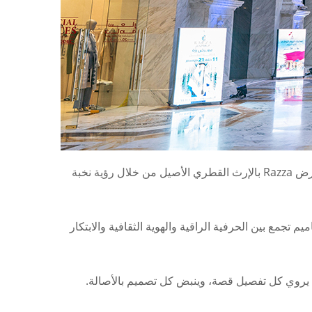
استعد لتغوص في عالم يجمع بين عراقة التقاليد وروعة الحداثة. من أناقة الثوب وانسيابيته، إلى جمال الغترة والعقال، يحتفي معرض Razza بالإرث القطري الأصيل من خلال رؤية نخبة
جمع بين الحرفية الراقية والهوية الثقافية والابتكار
يث يروي كل تفصيل قصة، وينبض كل تصميم بالأصالة.