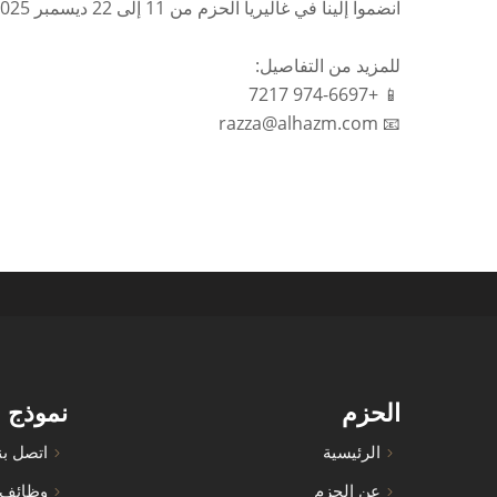
انضموا إلينا في غاليريا الحزم من 11 إلى 22 ديسمبر 2025، لتعيشوا تجربة فريدة من نوعها تمزج بين التراث والفخامة والذوق الرفيع تحت سقف واحد.
للمزيد من التفاصيل:
📱 ‏+974-6697 7217
📧 ‏razza@alhazm.com
الحزم
نموذج 
الرئيسية
اتصل بن
عن الحزم
وظائف