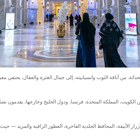
يت، المملكة المتحدة، فرنسا، ودول الخليج وخارجها، يقدمون تصاميم ت
ار الأنيقة، المحافظ الجلدية الفاخرة، العطور الراقية والمزيد — ح