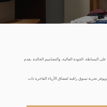
ة في الحزم متخصصة في ملابس الرجال والأطفال، ويعتمد على مفهوم “Quiet Luxury” الذي يركز على البساطة، الجودة العالية، والتصاميم الخالدة. يقدم
ويوفر تجربة تسوق راقية لعشاق الأزياء الفاخرة ذات