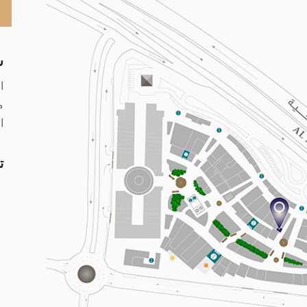
س
مس
الجم
ت